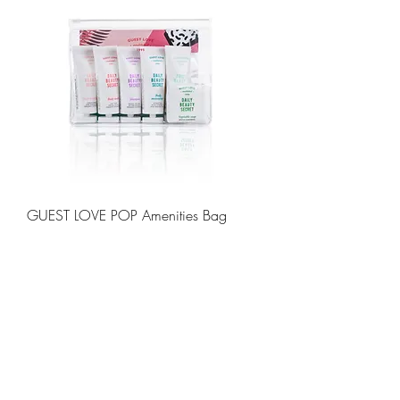
GUEST LOVE POP Amenities Bag
Preis
14,99 €
inkl. MwSt.
|
zzgl. Versand
IN DEN WARENKORB