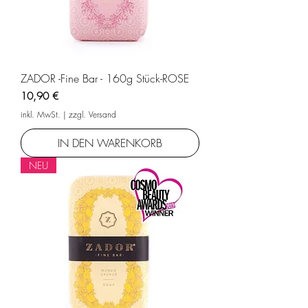
ZADOR -Fine Bar - 160g Stück-ROSE
Preis
10,90 €
inkl. MwSt.
|
zzgl. Versand
IN DEN WARENKORB
NEU