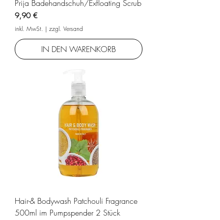
Prija Badehandschuh/Exfloating Scrub
Preis
9,90 €
inkl. MwSt.
|
zzgl. Versand
IN DEN WARENKORB
Hair-& Bodywash Patchouli Fragrance
500ml im Pumpspender 2 Stück