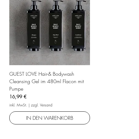
GUEST LOVE Hair-& Bodywash
Cleansing Gel im 480ml Flacon mit
Pumpe
Preis
16,99 €
inkl. MwSt.
|
zzgl. Versand
IN DEN WARENKORB