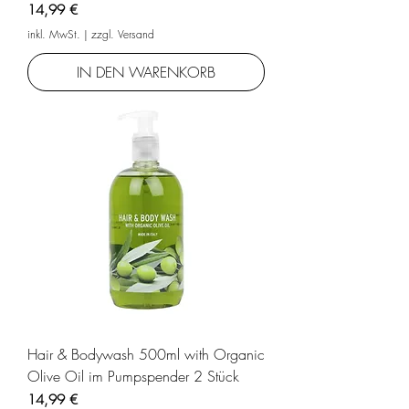
Preis
14,99 €
inkl. MwSt.
|
zzgl. Versand
IN DEN WARENKORB
Hair & Bodywash 500ml with Organic
Olive Oil im Pumpspender 2 Stück
Preis
14,99 €