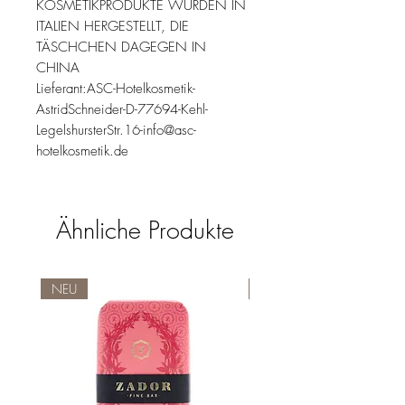
KOSMETIKPRODUKTE WURDEN IN
ITALIEN HERGESTELLT, DIE
TÄSCHCHEN DAGEGEN IN
CHINA
Lieferant:ASC-Hotelkosmetik-
AstridSchneider-D-77694-Kehl-
LegelshursterStr.16-info@asc-
hotelkosmetik.de
Ähnliche Produkte
NEU
NEU