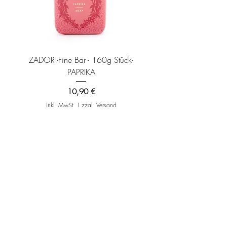
ZADOR -Fine Bar - 160g Stück-
ZADOR -Fine Bar - 160g
PAPRIKA
Preis
10,90 €
inkl. MwSt.
|
zzgl. Versand
IN DEN WARENKORB >
IN DEN WARENKOR
NEWSLETTER ABONNIEREN