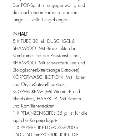
Der POP-Spirit ist allgegenwärtig und
die leuchtenden Farben ergänzen
junge, stilvolle Umgebungen.
INHALT
5 X TUBE 30 ml: DUSCHGEL &
SHAMPOO (Mit Bioextrakte der
Kornblume und der Passionsblume),
SHAMPOO (Mit schwarzem Tee und
BiologischenBitterorange-Extrakten),
KÖRPERWASCHLOTION (Mit Hafer-
und Oryza-Sativa-Bioextrakt),
KÖRPERCREME (Mit Vitamin E und
Sheabutter), HAARKUR (Mit Keratin
und Kamillenextrakten)
1 X PFLANZENSEIFE: 35 g (Ist für die
tägliche Körperpflege)-
1 X PAPIERETIKETTGRÖSSE200 x
150 x 50 mmPRODUKTION: DIE