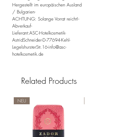
Hergestellt im europäischen Ausland
/ Bulgarien-
ACHTUNG: Solange Vorrat reicht!-
Abverkauf-
Lieferant:ASC-Hotelkosmetik-
AstridSchneider-D-77694-Kehl-
LegelshursterStr.16-info@asc-
hotelkosmetik.de
Related Products
NEU
NEU