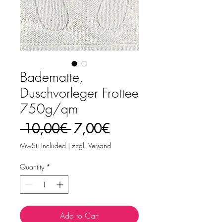
Badematte,
Duschvorleger Frottee
750g/qm
Regular
Sale
 10,00€ 
7,00€
Price
Price
MwSt. Included
|
zzgl. Versand
Quantity
*
Add to Cart